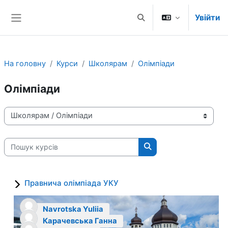
Перейти до головного вмісту
Увійти
Переключити введення
Бокова панель
На головну
Курси
Школярам
Олімпіади
Олімпіади
Категорії курсів
Пошук курсів
Пошук курсів
Правнича олімпіада УКУ
Navrotska Yuliia
Карачевська Ганна