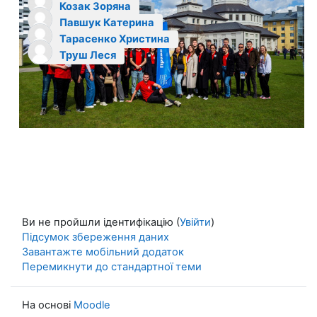
Козак Зоряна
Павшук Катерина
Тарасенко Христина
Труш Леся
Ви не пройшли ідентифікацію (
Увійти
)
Підсумок збереження даних
Завантажте мобільний додаток
Перемикнути до стандартної теми
На основі
Moodle