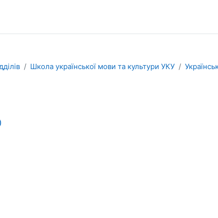
дділів
Школа української мови та культури УКУ
Українсь
)