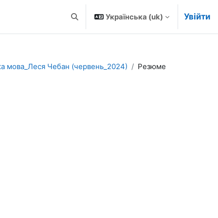
Увійти
Українська ‎(uk)‎
Переключити введення пошуку
ка мова_Леся Чебан (червень_2024)
Резюме