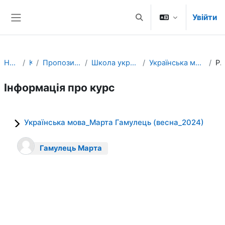
Перейти до головного вмісту
Увійти
Переключити введення
Бокова панель
На головну
Курси
Пропозиції факультетів та відділів
Школа української мови та культури УКУ
Українська мова_Марта Гамулець (весна_2024)
Резюм
Інформація про курс
Українська мова_Марта Гамулець (весна_2024)
Гамулець Марта