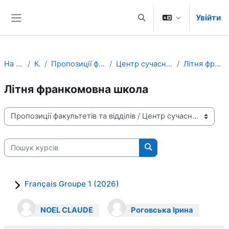
Перейти до головного вмісту
Увійти
Переключити введення
Бокова панель
На головну
Курси
Пропозиції факультетів та відділів
Центр сучасних іноземних мов УКУ
Літня франкомовна школа
Літня франкомовна школа
Категорії курсів
Пошук курсів
Пошук курсів
Français Groupe 1 (2026)
NOEL CLAUDE
Роговська Ірина